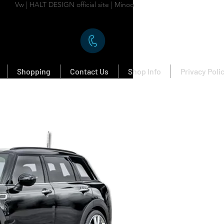
Vw | HALT DESIGN official site | Minoo
Shopping
Contact Us
Shop Info
Privacy Poli