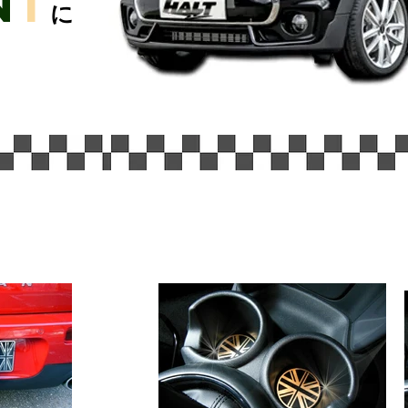
N
I
に