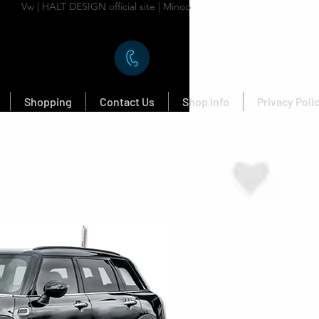
Vw | HALT DESIGN official site | Minoo
Shopping
Contact Us
Shop Info
Privacy Poli