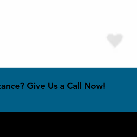
tance? Give Us a Call Now!