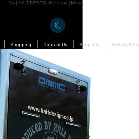
Vw | HALT DESIGN official site | Minoo
Shopping
Contact Us
Shop Info
Privacy Poli