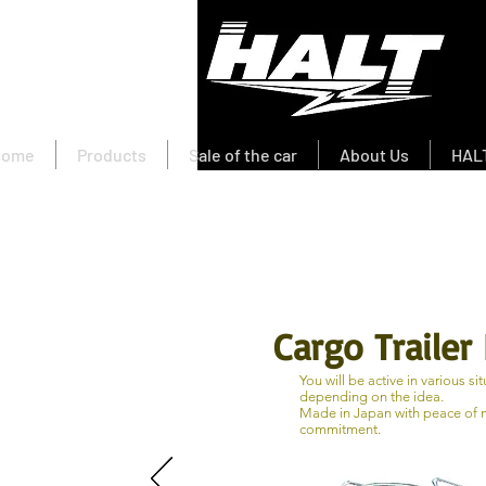
Home
Products
Sale of the car
About Us
HALT
Cargo Trailer
You will be active in various si
depending on the idea.
Made in Japan with peace of 
commitment.