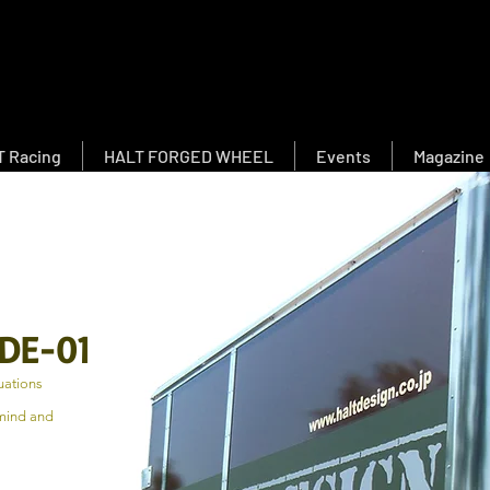
 Racing
HALT FORGED WHEEL
Events
Magazine
 DE-01
tuations
mind and