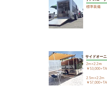
標準装備
​サイドオー
2m×2.2ｍ
￥53,000+T
2.5m×2.2m
​￥57,000+T