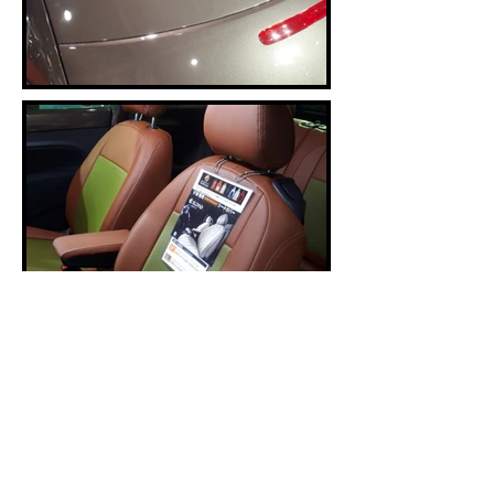
Need Our Assistance? Give
Us a Call Now!