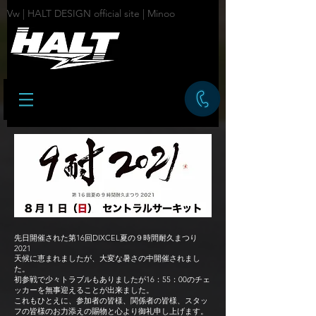
Vw | HALT DESIGN official site | Minoo
先日開催された第16回DIXCEL夏の９時間耐久まつり
2021
天候に恵まれましたが、大変な暑さの中開催されまし
た。
初参戦で少々トラブルもありましたが16：55：00のチェ
ッカーを無事迎えることが出来ました。
これもひとえに、参加者の皆様、関係者の皆様、スタッ
フの皆様のお力添えの賜物と心より御礼申し上げます。